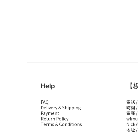
Help
【
FAQ
電話 /
Delivery & Shipping
時間 / 
Payment
電郵 /
Return Policy
wlmu
Terms & Conditions
Nick老
地址 