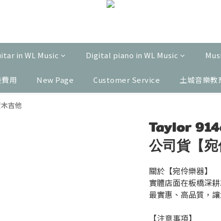
uitar in WL Music
Digital piano in WL Music
Musi
養費用
New Page
Customer Service
土城音樂教
熱賣木吉他
Taylor 91
公司貨【宛
關於【宛伶樂器】
實體店面在板橋深耕
最實惠、高品質，讓
【注意事項】