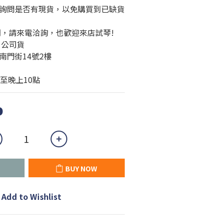
詢問是否有現貨，以免購買到已缺貨
問，請來電洽詢，也歡迎來店試琴!
、公司貨
南門街14號2樓
至晚上10點
0
BUY NOW
Add to Wishlist