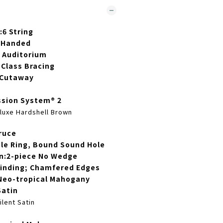
:
6 String
 Handed
 Auditorium
-Class Bracing
 Cutaway
ssion System® 2
luxe Hardshell Brown
ruce
le Ring, Bound Sound Hole
n:
2-piece No Wedge
inding; Chamfered Edges
Neo-tropical Mahogany
Satin
ilent Satin