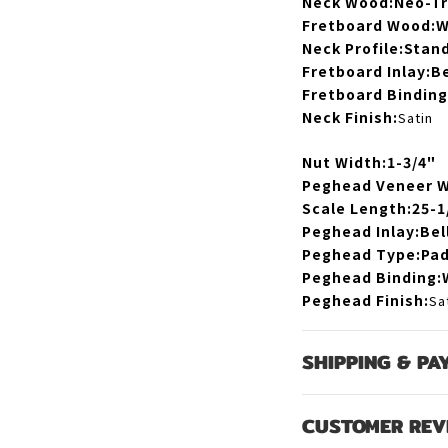
Neck Wood:
Neo-Tr
Fretboard Wood:
W
Neck Profile:
Stand
Fretboard Inlay:
Be
Fretboard Binding
Neck Finish:
Satin
Nut Width:
1-3/4"
Peghead Veneer 
Scale Length:
25-1
Peghead Inlay:
Bel
Peghead Type:
Pad
Peghead Binding:
Peghead Finish:
Sa
SHIPPING & PA
CUSTOMER REV