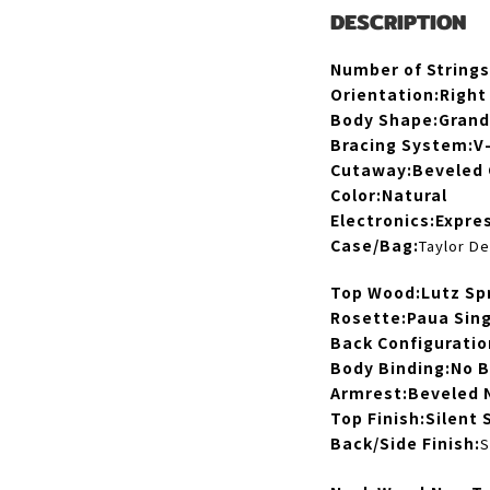
DESCRIPTION
Number of Strings
Orientation:
Right
Body Shape:
Grand
Bracing System:
V
Cutaway:
Beveled
Color:
Natural
Electronics:
Expre
Case/Bag:
Taylor De
Top Wood:
Lutz Sp
Rosette:
Paua Sing
Back Configuratio
Body Binding:
No B
Armrest:
Beveled 
Top Finish:
Silent 
Back/Side Finish:
S