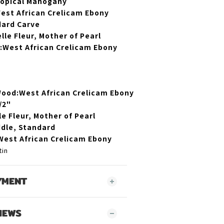
opical Mahogany
est African Crelicam Ebony
ard Carve
lle Fleur, Mother of Pearl
:
West African Crelicam Ebony
Wood:
West African Crelicam Ebony
/2"
le Fleur, Mother of Pearl
dle, Standard
West African Crelicam Ebony
tin
YMENT
IEWS