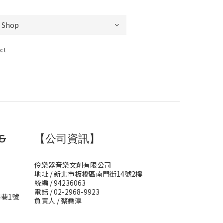
ct
&
【公司資訊】
伶樂器音樂文創有限公司
地址 / 新北市板橋區南門街14號2樓
統編 / 94236063
電話 / 02-2968-9923
4巷1號
負責人 / 蔡堯淳