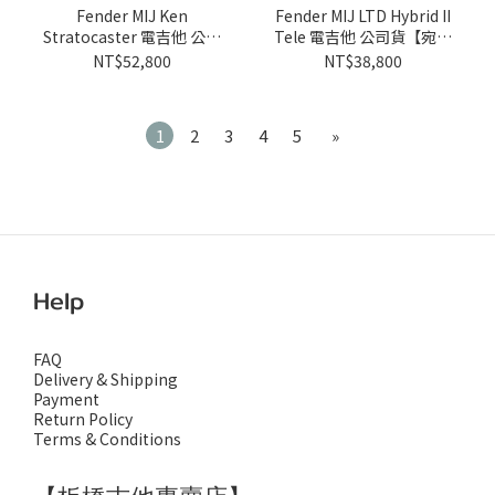
Fender MIJ Ken
Fender MIJ LTD Hybrid II
Stratocaster 電吉他 公司
Tele 電吉他 公司貨【宛伶
貨【宛伶樂器】
樂器】
NT$52,800
NT$38,800
1
2
3
4
5
»
Help
FAQ
Delivery & Shipping
Payment
Return Policy
Terms & Conditions