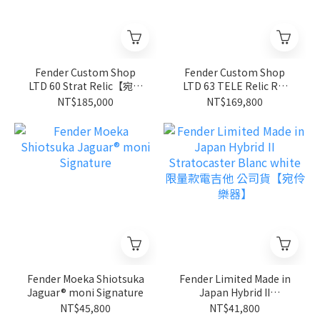
Fender Custom Shop
Fender Custom Shop
LTD 60 Strat Relic【宛伶
LTD 63 TELE Relic RW
樂器】
BICM【宛伶樂器】
NT$185,000
NT$169,800
Fender Moeka Shiotsuka
Fender Limited Made in
Jaguar® moni Signature
Japan Hybrid II
Stratocaster Blanc white
NT$45,800
NT$41,800
限量款電吉他 公司貨【宛