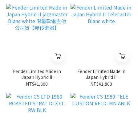
伶樂器】
Fender Limited Made in
Fender Limited Made in
Japan Hybrid II
Japan Hybrid II
jazzmaster Blanc white
Telecaster Blanc white
NT$41,800
NT$41,800
限量款電吉他 公司貨【宛
伶樂器】