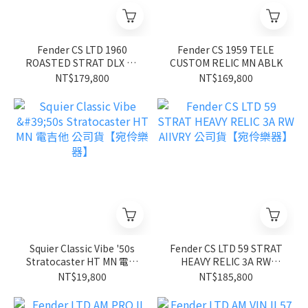
Fender CS LTD 1960
Fender CS 1959 TELE
ROASTED STRAT DLX CC
CUSTOM RELIC MN ABLK
RW BLK
NT$179,800
NT$169,800
Squier Classic Vibe '50s
Fender CS LTD 59 STRAT
Stratocaster HT MN 電吉
HEAVY RELIC 3A RW
他 公司貨【宛伶樂器】
AIIVRY 公司貨【宛伶樂
NT$19,800
NT$185,800
器】