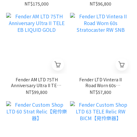
REL BICM【宛伶樂器】
Custom TELE MN 2TS
NT$175,000
NT$96,800
Fender AM LTD 75TH
Fender LTD Vintera II
Anniversary Ultra II TELE
Road Worn 60s
EB LIQUID GOLD
Stratocaster RW SNB
NT$99,800
NT$57,800