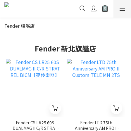
Fender 旗艦店
Fender 新北旗艦店
Fender CS LR25 60S
Fender LTD 75th
DUALMAG II C/R STRAT
Anniversary AM PRO II