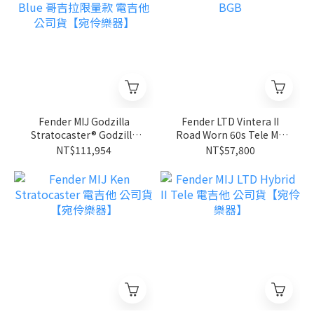
Fender MIJ Godzilla
Fender LTD Vintera II
Stratocaster® Godzilla
Road Worn 60s Tele MN
Blue 哥吉拉限量款 電吉他
BGB
NT$111,954
NT$57,800
公司貨【宛伶樂器】