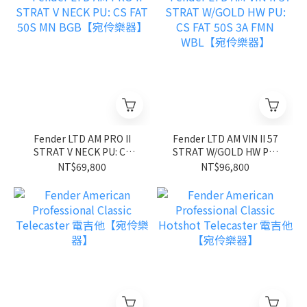
Fender LTD AM PRO II
Fender LTD AM VIN II 57
STRAT V NECK PU: CS
STRAT W/GOLD HW PU:
FAT 50S MN BGB【宛伶樂
CS FAT 50S 3A FMN
NT$69,800
NT$96,800
器】
WBL【宛伶樂器】