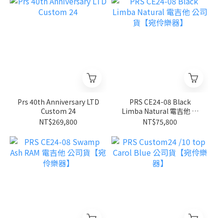
Prs 40th Anniversary LTD
PRS CE24-08 Black
Custom 24
Limba Natural 電吉他 公
司貨【宛伶樂器】
NT$269,800
NT$75,800