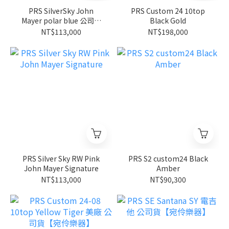
PRS SilverSky John
PRS Custom 24 10top
Mayer polar blue 公司貨
Black Gold
【宛伶樂器】
NT$113,000
NT$198,000
PRS Silver Sky RW Pink
PRS S2 custom24 Black
John Mayer Signature
Amber
NT$113,000
NT$90,300