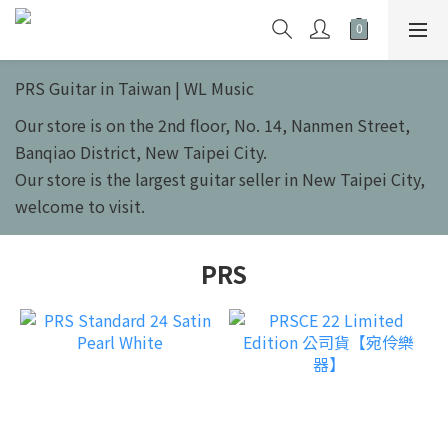
PRS Guitar in Taiwan | WL Music
Our store is on the 2nd floor, No. 14, Nanmen Street,
Banqiao District, New Taipei City.
Our store is the largest guitar seller in New Taipei City,
welcome to visit.
PRS