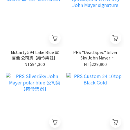
McCarty 594 Lake Blue 電
PRS "Dead Spec" Silver
吉他 公司貨【宛伶樂器】
Sky John Mayer
signature
NT$94,300
NT$229,800