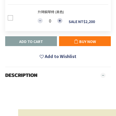
升降鋼琴椅 (黑色)
SALE NT$2,200
ADD TO CART
BUY NOW
Add to Wishlist
DESCRIPTION