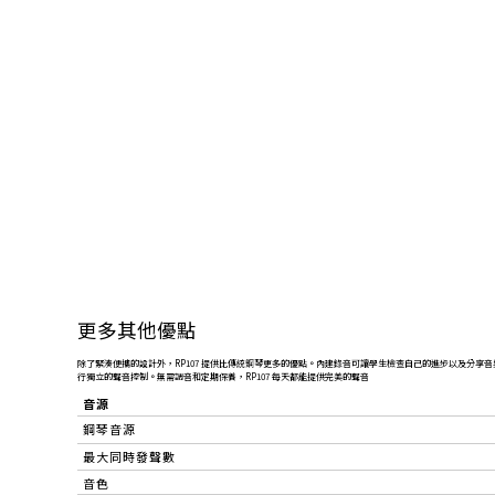
更多其他優點
除了緊湊便攜的設計外，RP107 提供比傳統鋼琴更多的優點。內建錄音可讓學生檢查自己的進步以及分享音
行獨立的聲音控制。無需調音和定期保養，RP107 每天都能提供完美的聲音
音源
鋼琴音源
最大同時發聲數
音色