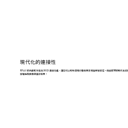
現代化的連接性
RP107 的內建藍牙音訊/MIDI 連接功能，讓您可以輕鬆使用行動裝置來增加學習途徑。透過鋼琴的喇叭系統無
接電腦和隨身碟儲存裝置。