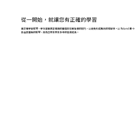
從一開始，就讓您有正確的學習
要正確學習鋼琴，學生需要奠定穩固的基礎來培養紮實的技巧，以避免形成難改的壞習慣。以 Roland 數
部品質優異的鋼琴，將為您帶來帶來多年的音樂成長。