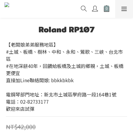
Roland RP107
【老闆娘弟弟服務地區】
#土城、板橋、樹林、中和、永和、鶯歌、三峽、台北市
區
#在地深耕40年，回饋給板橋及土城的鄉親，土城、板橋
更便宜
直接加Line聯絡闆娘: bbkkbkbk
電鋼琴部門地址：新北市土城區學府路一段164巷1號
電話：02-82733177
歡迎來店試彈
NT$42,000