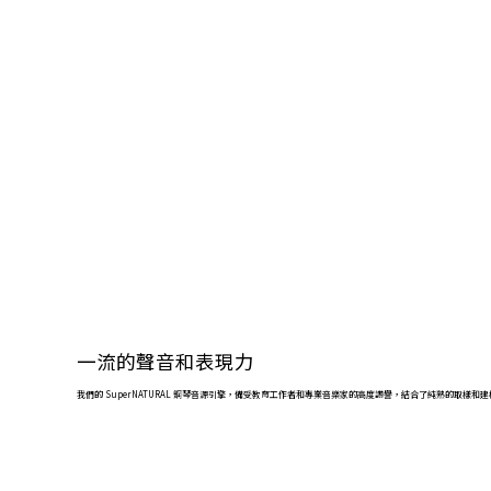
一流的聲音和表現力
我們的 SuperNATURAL 鋼琴音源引擎，備受教育工作者和專業音樂家的高度讚譽，結合了純熟的