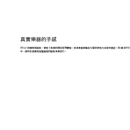
真實樂器的手感
RP107 的鍵盤和踏板，實現了真實的傳統鋼琴體驗，將演奏者與聲音引擎的表現力深度地連結。88 鍵 
中，隨時支援應用各種進階的踏板演奏技巧。