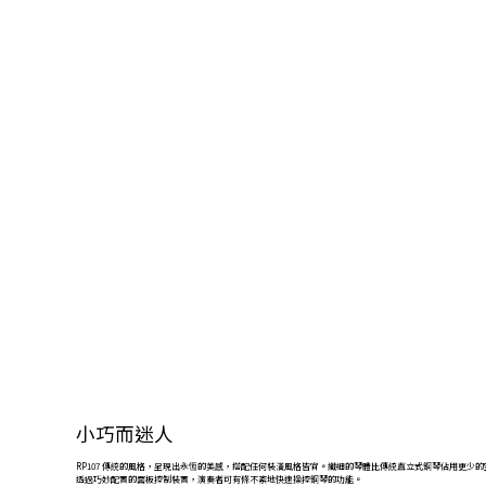
小巧而迷人
RP107 傳統的風格，呈現出永恆的美感，搭配任何裝潢風格皆宜。纖細的琴體比傳統直立式鋼琴佔用更
透過巧妙配置的面板控制裝置，演奏者可有條不紊地快速操控鋼琴的功能。