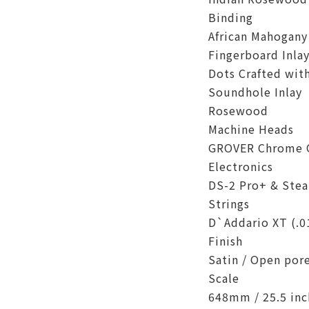
Binding
African Mahogany
Fingerboard Inla
Dots Crafted wit
Soundhole Inlay
Rosewood
Machine Heads
GROVER Chrome O
Electronics
DS-2 Pro+ & Stea
Strings
D`Addario XT (.01
Finish
Satin / Open por
Scale
648mm / 25.5 inc