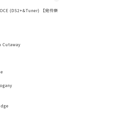
AHOCE (DS2+&Tuner) 【宛伶樂
m Cutaway
ce
hogany
idge