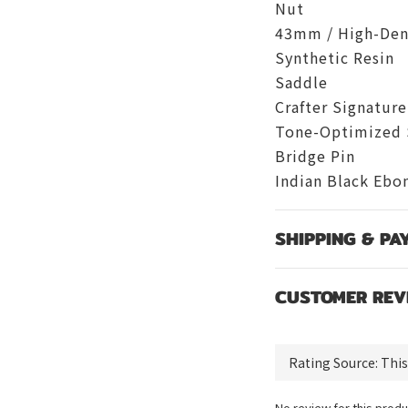
Nut
43mm / High-Den
Synthetic Resin
Saddle
Crafter Signature
Tone-Optimized 
Bridge Pin
Indian Black Ebo
SHIPPING & PA
CUSTOMER REV
No review for this produ