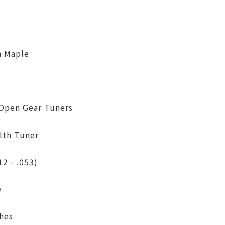
y
h Maple
pen Gear Tuners
lth Tuner
2 - .053)
e
hes