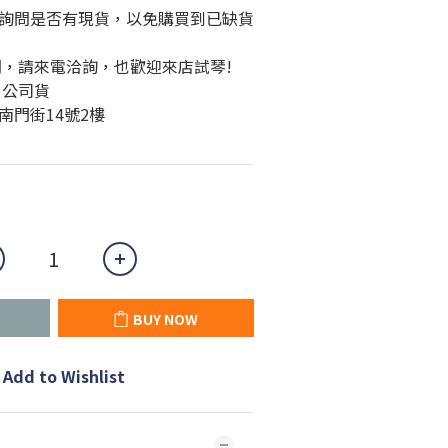
詢問是否有現貨，以免購買到已缺貨
問，請來電洽詢，也歡迎來店試琴!
、公司貨
南門街14號2樓
BUY NOW
Add to Wishlist