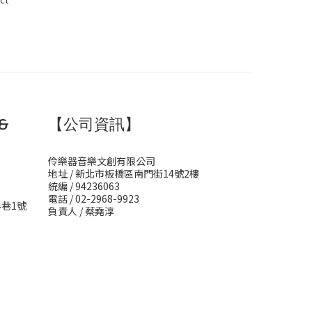
&
【公司資訊】
伶樂器音樂文創有限公司
地址 / 新北市板橋區南門街14號2樓
統編 / 94236063
電話 / 02-2968-9923
4巷1號
負責人 / 蔡堯淳