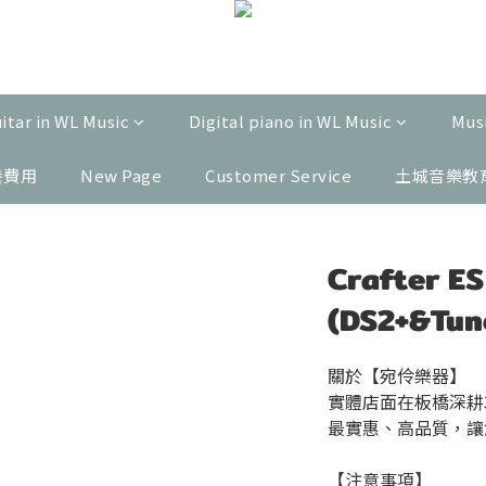
uitar in WL Music
Digital piano in WL Music
Musi
養費用
New Page
Customer Service
土城音樂教
Crafter E
(DS2+&Tun
關於【宛伶樂器】
實體店面在板橋深耕
最實惠、高品質，讓
【注意事項】