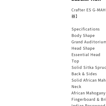
Crafter ES G-M
器】
Specifications
Body Shape
Grand Auditoriu
Head Shape
Essential Head
Top
Solid Sitka Spru
Back & Sides
Solid African Ma
Neck
African Mahogany
Fingerboard & Br
Indian Rosewood