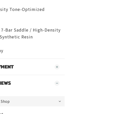
sity Tone-Optimized
 7-Bar Saddle / High-Density
Synthetic Resin
ny
YMENT
IEWS
ct