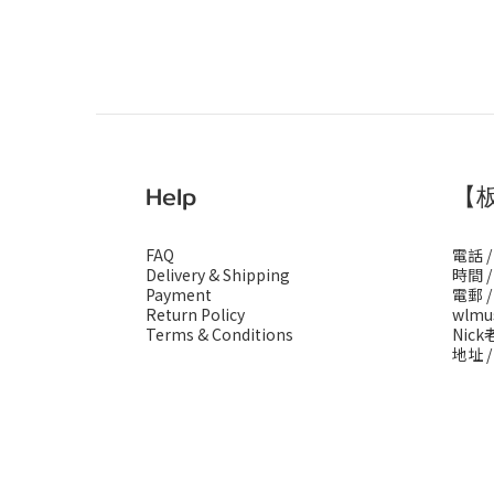
Help
【
FAQ
電話 /
Delivery & Shipping
時間 / 
Payment
電郵 /
Return Policy
wlmu
Terms & Conditions
Nick老
地址 