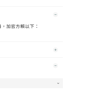
器，
加官方賴以下：