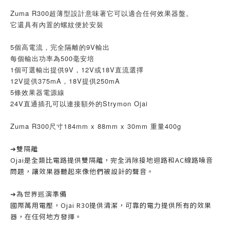
Zuma R300超薄型設計意味著它可以適合任何效果器盤。
它還具有內置的螺紋便於安裝
5個高電流，完全隔離的9V輸出
每個輸出功率為500毫安培
1個可選輸出提供9V，12V或18V直流選擇
12V提供375mA，18V提供250mA
5條效果器電源線
24V直通插孔可以連接額外的Strymon Ojai
Zuma R300尺寸184mm x 88mm x 30mm 重量400g
➔雙隔離
Ojai是全類比電路提供雙隔離，完全消除接地迴路和AC線路噪音
問題，讓效果器聽起來像他們被設計的聲音。
➔為世界巡演準備
國際萬用電壓，Ojai R30提供清潔，可靠的電力提供所有的效果
器，在任何地方發揮。