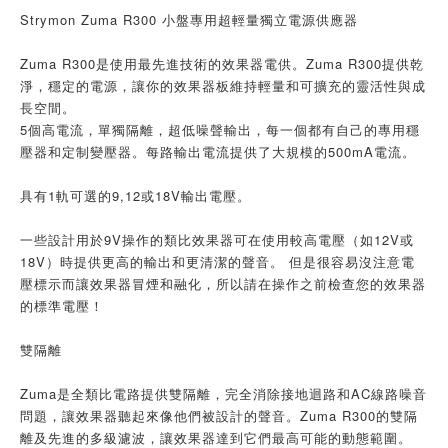
Strymon Zuma R300 小盤專用超輕量獨立電源供應器
Zuma R300是使用最先進技術的效果器電供。Zuma R300提供乾
淨，穩定的電源，讓你的效果器板維持輕量和可擴充的靈活性與成
長空間。
5個高電流，單獨隔離，超低噪聲輸出，每一個都有自己的專用穩
壓器和定制變壓器。每路輸出電流提供了大規模的500mA電流。
具有1軌可選的9,12或18V輸出電壓。
一些設計用於9V操作的類比效果器可在使用較高電壓（如12V或
18V）時提供更高的輸出和更清潔的聲音。 但是很容易沒注意電
壓標示而讓效果器冒煙和融化，所以請在操作之前檢查您的效果器
的標準電壓！
雙隔離
Zuma是全類比電路提供雙隔離，完全消除接地迴路和AC線路噪音
問題，讓效果器聽起來像他們被設計的聲音。Zuma R300的雙隔
離及先進的多級濾波，讓效果器達到它們最高可能的動態範圍。