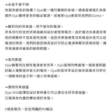
➔永遠不會不夠
有越來越多的裝備？Ojai是一種可擴張的系統。通過直通插孔串接
額外Ojai獲得更多的輸出電源。或者將Ojai連接到我們的Zuma。
➔聽到你的效果器，而不是你的電源。
許多流行的吉他效果器最初設計是使用電池。由於電池本身是非常
低的噪聲和不容易接地迴路，這些效果器通常沒有被設計成可以從
電源抗噪音。我們的超低噪音設計可防止電源噪聲到音頻訊號，讓
效果器提供最高的動態範圍。
➔高效節能
Ojai顯著地比線性電源更有效率，Ojai能夠同時處理一個更寬範圍
的輸入電壓提供更大的電流。Ojai的高效率設計提供高電流功率在
一個緊湊的盒子和一個小效果器板。
➔適用效果器盤
Ojai R30超薄型設計意味著它可以適合任何效果器盤。
它還具有內置的螺紋便於安裝。
5個高電流，完全隔離的9V輸出