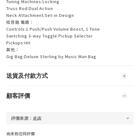
Tuning Machines:Locking
Truss Rod:Dual Action
Neck Attachment:Set-in Design
拾音器
.
電路：
Controls:1 Push/Push Volume Boost, 1 Tone
Switching 3-way Toggle Pickup Selector
Pickups:HH
其他：
Gig Bag:Deluxe Sterling by Music Man Bag
送貨及付款方式
顧客評價
尚未有任何評價