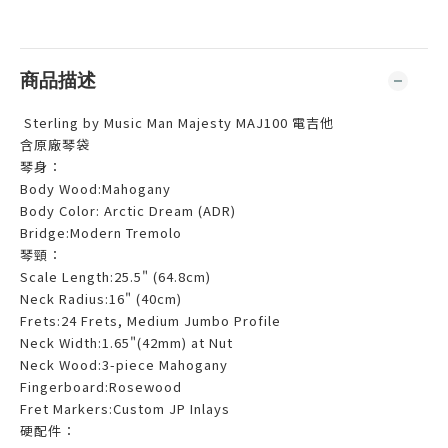
商品描述
Sterling by Music Man Majesty MAJ100 電吉他
含原廠琴袋
琴身：
Body Wood:Mahogany
Body Color: Arctic Dream (ADR)
Bridge:Modern Tremolo
琴頸：
Scale Length:25.5" (64.8cm)
Neck Radius:16" (40cm)
Frets:24 Frets, Medium Jumbo Profile
Neck Width:1.65"(42mm) at Nut
Neck Wood:3-piece Mahogany
Fingerboard:Rosewood
Fret Markers:Custom JP Inlays
硬配件：