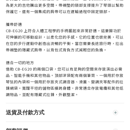
為更大的吉他騰出更多空間。帶襯墊的頸部支撐提升了琴頭以幫助
保護它，還有一個集成的肩帶可以在運輸過程中固定頸部。
攜帶舒適
CB-EG20 上符​​合人體工程學的手柄握起來非常舒適，這要歸功於
可伸展的可移動設計，以柔化您的手感。它的位置也很完美，可以
在您的步行運動中創造出流暢的平衡。當您需要長途旅行時，拉出
帶襯墊的隱藏式肩帶，以背包式背負方式減輕您的負擔。
適合一切的地方
借助 CB-EG20 的兩個口袋，您可以有足夠的空間來存放演出必需
品、智能手機和其他物品。頂部深袋配有兩個筆筒、一個用於存放
琴弦的內袋和一個用於存放夾式調音器、滑蓋、變調夾等配件的拉
鍊網袋。寬闊平坦的儲物區橫跨身體，非常適合存放電纜和其他低
調物品，並配有隱藏式拉鍊，外觀整潔。
送貨及付款方式