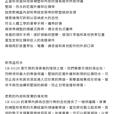
正面和背面採用厚襯墊和內部防撞板提供終極保護
堅固、防水的尼龍外層和拉鍊條
超柔軟襯里內部和帶固定肩帶的軟墊頸部支撐
緩衝端塊可拆卸以容納更大的吉他
符合人體工學的豪華手柄，攜帶舒適
兩條帶襯墊的隱藏式肩帶，適合背包式攜帶
背面的環形手柄，便於移動到壁櫥、頭頂行李箱和其他狹窄位置
重型定制拉鍊和迷人的黑鎳硬件
兩個用於放置琴弦、電纜、調音器和其他配件的外部口袋
耐用且防水
CB-EG20 是忙碌的演奏者的理想之選，他們需要方便的演出包，
同時保持最大的樂器保護。堅固的尼龍外層和耐用的拉鍊防水，可
防止雨水和其他濕氣進入您珍貴的樂器。衝擊面板集成在前後，提
供半剛性結構和堅固的屏蔽，防止日常碰撞和擦傷。
柔軟的內部和厚實的填充物
CB-EG20 的豪華內飾為您旅行時的吉他提供了一個保護繭。厚實
的襯墊和柔軟的天鵝絨面料環繞著樂器，當您將包豎立起來時，底
部的墊子支撐著肩帶按鈕區域。如果需要，您可以將其移除，以便