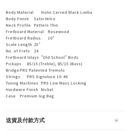
Body Material
Violin Carved Black Limba
Body Finish
Satin Nitro
Neck Profile
Pattern Thin
Fretboard Material
Rosewood
Fretboard Radius
10"
Scale Length
25"
No. of Frets
24
Fretboard Inlays
"Old School" Birds
Pickups
85/15 (Treble), 85/15 (Bass)
Bridge
PRS Patented Tremolo
Strings
PRS Signature 10-46
Tuning Machines
PRS Low Mass Locking
Hardware Finish
Nickel
Case
Premium Gig Bag
送貨及付款方式