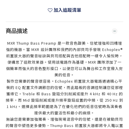
加入追蹤清單
商品描述
MXR Thump Bass Preamp 是一款音色甜美、信號增強和凹槽增
強的機器。當 MXR 設計團隊和我們的內部貝司手發現 Echoplex®
前置放大器的聲音秘訣與貝司搭配與吉他搭配時一樣令人愉悅時，
便構思了這款效果器。使用該電路作為基礎，MXR 團隊添加了一
個簡單而強大的音色整形接口，以便您可以為舞台和工作室撥入完
美的低音。
製作您需要的聲音很容易。Echoplex 前置放大器電路通過精心平
衡的 EQ 配置文件調節您的信號，而此踏板的音調控制讓您從那裡
獲得它。Treble 和 Bass 旋鈕分別削減或提升 4 kHz 和 40 Hz 的
頻率，而 Mid 旋鈕削減或提升頻率旋鈕設置的中頻，從 250 Hz 到
1 kHz。選擇此頻率範圍是為了在優化他們的低音信號時為演奏者
提供最大的靈活性和最小的麻煩。
無論您是需要加強獨奏、增強現場混音中的信號，還是在被動貝司
的聲音中塑造更多優勢，Thump Bass 前置放大器都將令人難以置