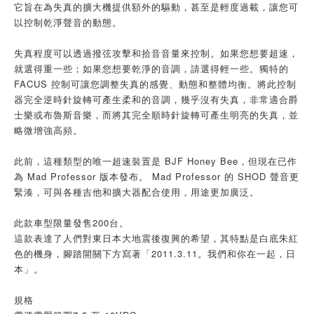
它旨在為失真的擴大機提供額外的驅動，甚至是輕度過載，讓您可
以控制乾淨聲音的動態。
失真程度可以透過撥弦攻擊和拾音音量來控制。如果您想要超速，
就選得重一些；如果您想要乾淨的音調，請選得輕一些。獨特的
FACUS 控制可讓您調整失真的感覺、動態和整體均衡。將此控制
器完全逆時針旋轉可產生柔和的音調，幾乎沒有失真，非常適合爵
士樂或布魯斯音樂，而將其完全順時針旋轉可產生明亮的失真，並
略微增強高頻。
此前，這種類型的唯一超速裝置是 BJF Honey Bee，但現在已作
為 Mad Professor 版本發布。 Mad Professor 的 SHOD 聲音更
緊湊，可與各種吉他和擴大器配合使用，用途更加廣泛。
此款車型限量發售200台。
這款表達了人們對東日本大地震後復興的希望，其特點是白底朱紅
色的機身，腳踏開關下方寫著「2011.3.11。我們和你在一起，日
本」。
規格