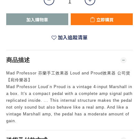
加入購物車
立即購買
加入追蹤清單
商品描述
Mad Professor 芬蘭手工效果器 Loud and Proud效果器 公司貨 
【宛伶樂器】
Mad Professor Loud´n Proud is a vintage 4-input Marshall in 
a box. It's a compact pedal with a complete amp signal path 
replicated inside. ... This internal structure makes the pedal 
not only sound but also behave like a real amp. And like a 
vintage Marshall amp, the pedal has a moderate amount of 
gain.