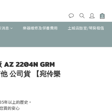
新消息
樂器維修及保養費用
土城店鼓室/琴房租借
廠 AZ 2204N GRM
他 公司貨 【宛伶樂
35年以上的歷史。
您買的安心