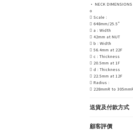
• NECK DIMENSIONS
o
 Scale :
 648mm/25.5"
 a : Width
 42mm at NUT
 b : Width
 56.4mm at 22F
 c : Thickness
 20.5mm at 1F
 d : Thickness
 22.5mm at 12F
 Radius :
 228mmR to 305m
送貨及付款方式
顧客評價