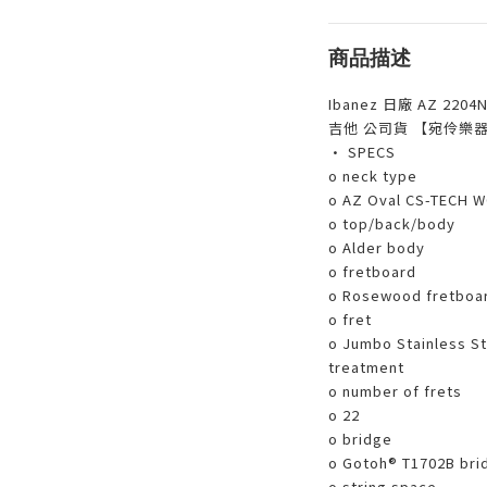
商品描述
Ibanez 日廠 AZ 220
吉他 公司貨 【宛伶樂
• SPECS
o neck type
o AZ Oval CS-TECH 
o top/back/body
o Alder body
o fretboard
o Rosewood fretboar
o fret
o Jumbo Stainless St
treatment
o number of frets
o 22
o bridge
o Gotoh® T1702B bri
o string space