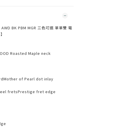
4N AWD BK PBM MGR 三色可選 單單雙 電
器】
WOOD Roasted Maple neck
dMother of Pearl dot inlay
eel fretsPrestige fret edge
dge