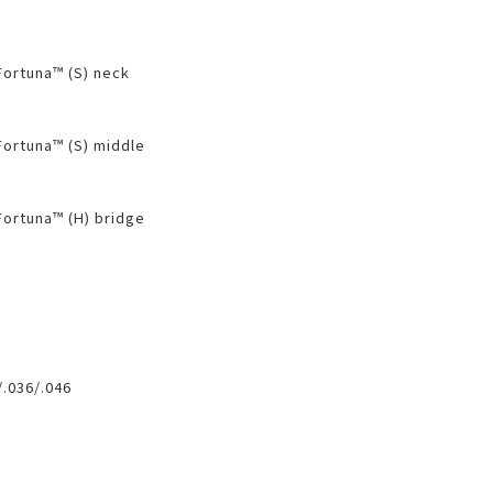
ortuna™ (S) neck
ortuna™ (S) middle
ortuna™ (H) bridge
/.036/.046