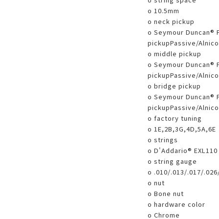
o 10.5mm
o neck pickup
o Seymour Duncan® F
pickupPassive/Alnico
o middle pickup
o Seymour Duncan® F
pickupPassive/Alnico
o bridge pickup
o Seymour Duncan® F
pickupPassive/Alnico
o factory tuning
o 1E,2B,3G,4D,5A,6E
o strings
o D'Addario® EXL110
o string gauge
o .010/.013/.017/.026
o nut
o Bone nut
o hardware color
o Chrome