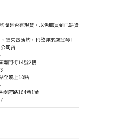
詢問是否有現貨，以免購買到已缺貨
問，請來電洽詢，也歡迎來店試琴!
、公司貨
心
橋區南門街14號2樓
23
2點至晚上10點 
心
城區學府路164巷1號
77