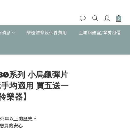
新消息
樂器維修及保養費用
土城店鼓室/琴房租借
立即購買
4880系列 小烏龜彈片
手老手均適用 買五送一
伶樂器】
35年以上的歷史。
您買的安心