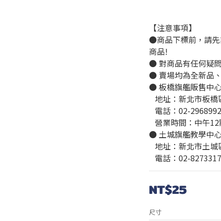
【注意事項】
●商品下標前，請先
商品!
● 對商品有任何疑
● 賣場均為全新品
● 板橋旗艦販售中
   地址：新北市板
   電話：02-296899
   營業時間：中午1
● 土城旗艦教學中
   地址：新北市土
   電話：02-827331
NT$25
尺寸