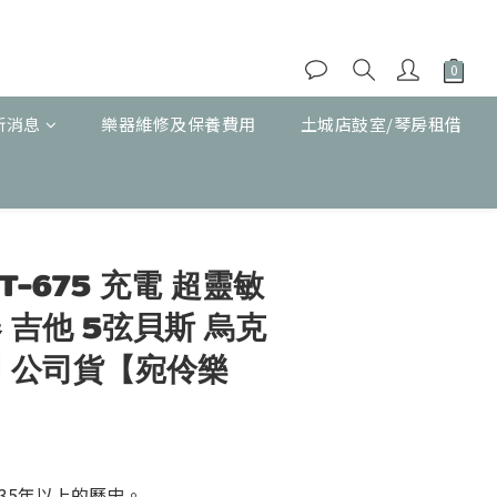
新消息
樂器維修及保養費用
土城店鼓室/琴房租借
立即購買
ST-675 充電 超靈敏
 吉他 5弦貝斯 烏克
用 公司貨【宛伶樂
35年以上的歷史。