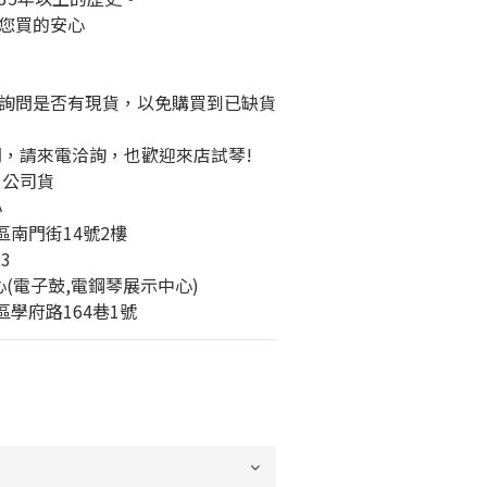
您買的安心
詢問是否有現貨，以免購買到已缺貨
問，請來電洽詢，也歡迎來店試琴!
、公司貨
心
橋區南門街14號2樓
23
心(電子鼓,電鋼琴展示中心)
城區學府路164巷1號