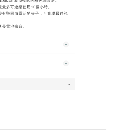
和baritone模式的彩色調音器。
電最多可連續使用10個小時。
，帶有堅固而靈活的夾子，可實現最佳視
延長電池壽命。