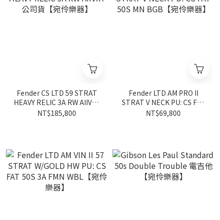
Fender CS LTD 59 STRAT
Fender LTD AM PRO II
HEAVY RELIC 3A RW AIIVRY
STRAT V NECK PU: CS FAT
公司貨【宛伶樂器】
50S MN BGB【宛伶樂器】
NT$185,800
NT$69,800