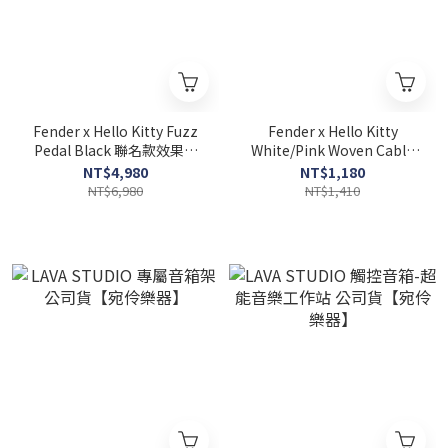
Fender x Hello Kitty Fuzz
Fender x Hello Kitty
Pedal Black 聯名款效果器
White/Pink Woven Cable
【宛伶樂器】
10ft 聯名款導線 【宛伶樂
NT$4,980
NT$1,180
器】
NT$6,980
NT$1,410