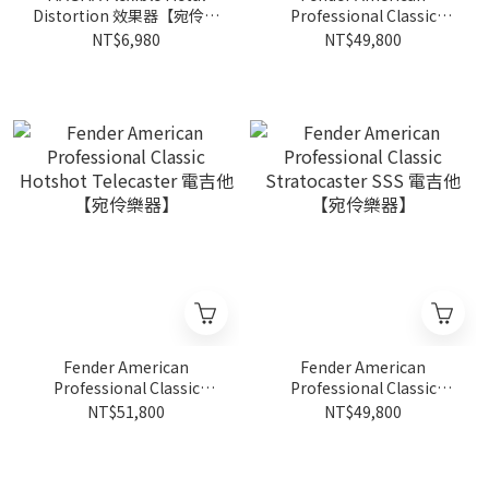
Distortion 效果器【宛伶樂
Professional Classic
器】
Telecaster 電吉他【宛伶樂
NT$6,980
NT$49,800
器】
Fender American
Fender American
Professional Classic
Professional Classic
Hotshot Telecaster 電吉他
Stratocaster SSS 電吉他
NT$51,800
NT$49,800
【宛伶樂器】
【宛伶樂器】