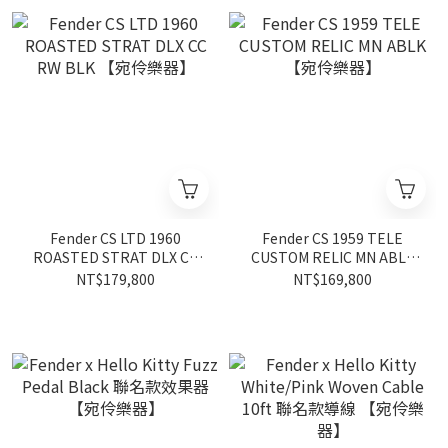
Fender CS LTD 1960
Fender CS 1959 TELE
ROASTED STRAT DLX CC
CUSTOM RELIC MN ABLK
RW BLK 【宛伶樂器】
【宛伶樂器】
NT$179,800
NT$169,800