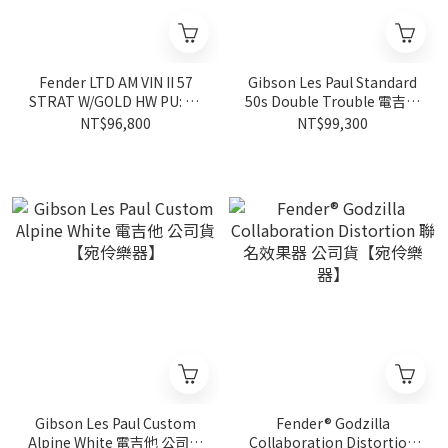
Fender LTD AM VIN II 57
Gibson Les Paul Standard
STRAT W/GOLD HW PU: CS
50s Double Trouble 電吉他
FAT 50S 3A FMN WBL【宛
【宛伶樂器】
NT$96,800
NT$99,300
伶樂器】
Gibson Les Paul Custom
Fender® Godzilla
Alpine White 電吉他 公司貨
Collaboration Distortion