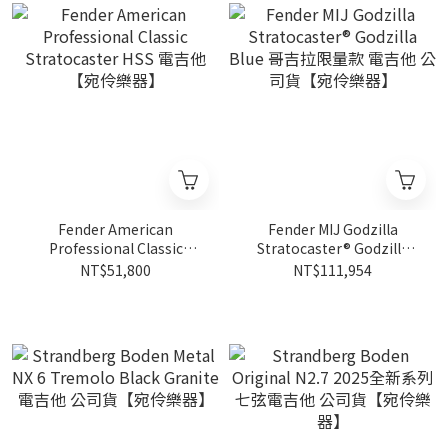
Fender American
Fender MIJ Godzilla
Professional Classic
Stratocaster® Godzilla
Stratocaster HSS 電吉他
Blue 哥吉拉限量款 電吉他
NT$51,800
NT$111,954
【宛伶樂器】
公司貨【宛伶樂器】