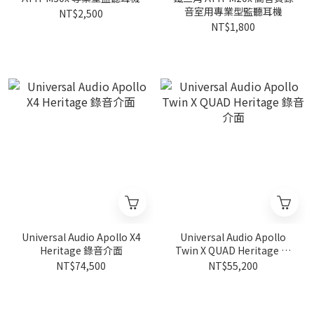
音室用專業型監聽耳機
NT$2,500
NT$1,800
Universal Audio Apollo X4
Universal Audio Apollo
Heritage 錄音介面
Twin X QUAD Heritage 錄
音介面
NT$74,500
NT$55,200