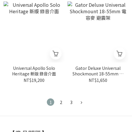
Universal Apollo Solo
Gator Deluxe Universal
Heritage 新版 錄音介面
Shockmount 18-55mm 電
容麥 避震架
NT$19,200
NT$1,650
1
2
3