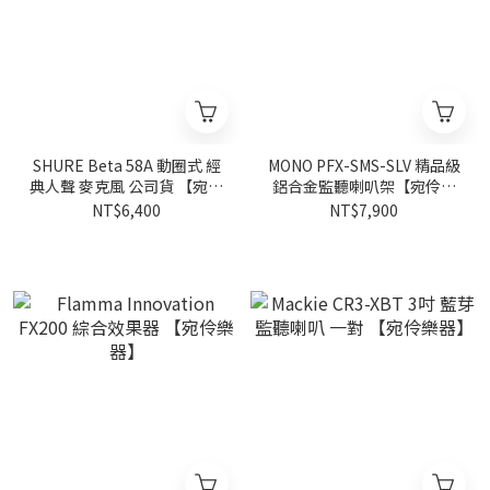
SHURE Beta 58A 動圈式 經
MONO PFX-SMS-SLV 精品級
典人聲 麥克風 公司貨 【宛伶
鋁合金監聽喇叭架【宛伶樂
樂器】
器】
NT$6,400
NT$7,900